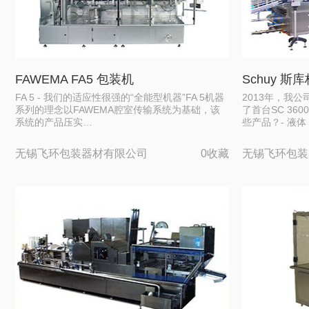
FAWEMA FA5 包装机
Schuy 斯库
FA 5 - 我们的适应性很强的“全能型机器”FA 5机器
2013年，我
系列的理念以FAWEMA腔室传输系统为基础，该
了首台SC 360
系统的产品压实…
些产品？- 液
无锡飞环包装器材有限公司
0收藏
无锡飞环包装