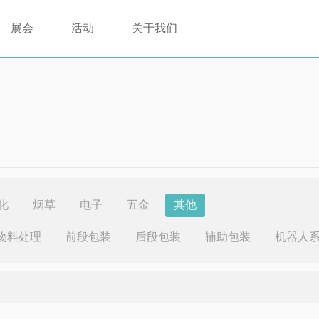
展会
活动
关于我们
化
烟草
电子
五金
其他
物料处理
前段包装
后段包装
辅助包装
机器人