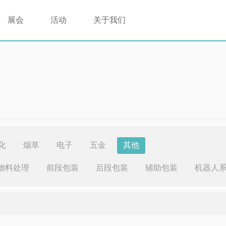
展会
活动
关于我们
化
烟草
电子
五金
其他
物料处理
前段包装
后段包装
辅助包装
机器人