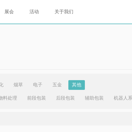
展会
活动
关于我们
化
烟草
电子
五金
其他
物料处理
前段包装
后段包装
辅助包装
机器人