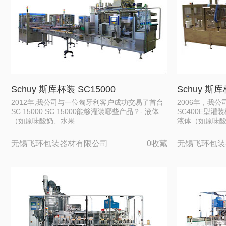
Schuy 斯库杯装 SC15000
Schuy 斯库
2012年,我公司与一位匈牙利客户成功交易了首台
2006年，我
SC 15000.SC 15000能够灌装哪些产品？- 液体
SC400E型灌
（如原味酸奶、水果…
液体（如原味
无锡飞环包装器材有限公司
0收藏
无锡飞环包装