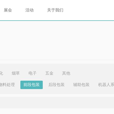
展会
活动
关于我们
化
烟草
电子
五金
其他
物料处理
前段包装
后段包装
辅助包装
机器人