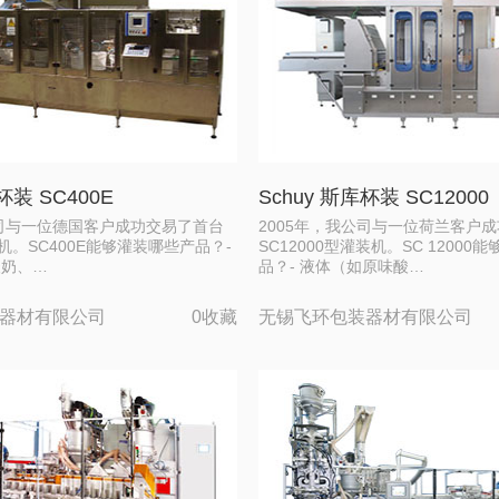
杯装 SC400E
Schuy 斯库杯装 SC12000
公司与一位德国客户成功交易了首台
2005年，我公司与一位荷兰客户
装机。SC400E能够灌装哪些产品？-
SC12000型灌装机。SC 12000
酸奶、…
品？- 液体（如原味酸…
器材有限公司
0收藏
无锡飞环包装器材有限公司