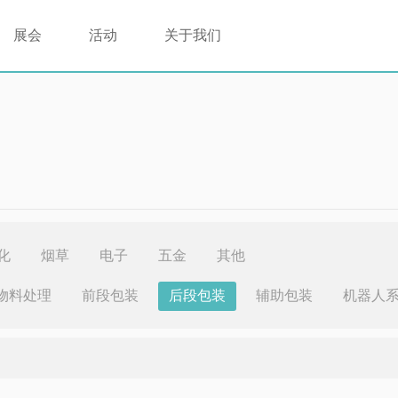
展会
活动
关于我们
化
烟草
电子
五金
其他
物料处理
前段包装
后段包装
辅助包装
机器人