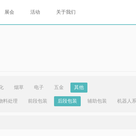
展会
活动
关于我们
化
烟草
电子
五金
其他
物料处理
前段包装
后段包装
辅助包装
机器人