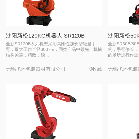
沈阳新松120KG机器人 SR120B
沈阳新松50k
全新SR120B系列机型采用高刚性加长型轻量手
全新SR50B/
臂，最大工作半径3007m，同类产品中领先。机械
构，手臂修长，
结构紧凑，精致，稳…
的场所进行作业
无锡飞环包装器材有限公司
0收藏
无锡飞环包装