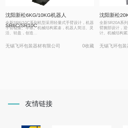
沈阳新松6KG/10KG机器人
沈阳新松20K
全新SR6/10C系列机型采用轻量式手臂设计，机器
全新SR20A
SR6C/SR10C
手臂稳重、牢靠。机械结构紧凑，机器人简洁、灵
臂腕部设计，迎
活、轻盈，创造…
计。机械结构紧
无锡飞环包装器材有限公司
0收藏
无锡飞环包装
友情链接