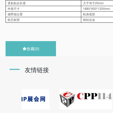
20mm
烫粘粘合长度
大于等于
1880*600*1200mm
外形尺寸
储带箱位置
机身底部
机芯材质
镁铝合金
收藏
(0)

友情链接