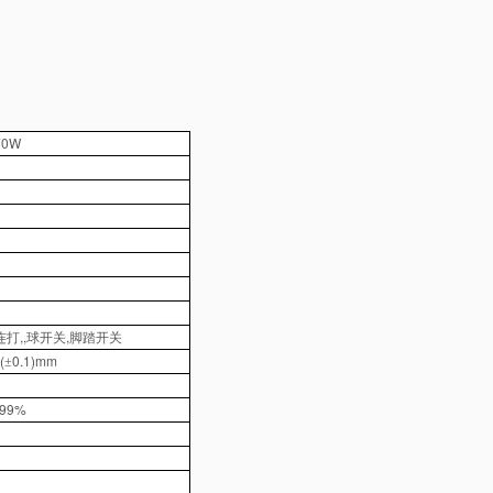
70W
,,
,
连打
球开关
脚踏开关
(
0.1)mm
±
99%