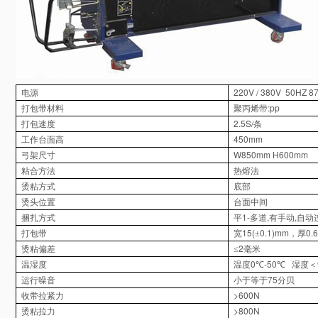
220V / 380V 50HZ 8
电源
:pp
打包带材料
聚丙烯带
2.5S/
打包速度
条
450mm
工作台面高
W850mm H600mm
弓架尺寸
粘合方法
热熔法
烫粘方式
底部
烫头位置
台面中间
1-
,
,
捆扎方式
平
多道
有手动
自动
15(
0.1)mm
0.6
打包带
宽
±
，厚
2
烫粘偏差
≤
毫米
0
-50
温湿度
温度
℃
℃
湿度＜
75
运行噪音
小于等于
分贝
>600N
收带拉紧力
>800N
烫粘拉力