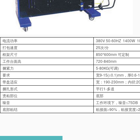
380V 50-60HZ 1400W 1
电流功率
25
/
打包速度
次
分
850*600mm
框架尺寸
可定制
720-840mm
工作台面高
5-80KG(
)
捆紧力
可调
9-15(
0.1)mm
0.6-1
要求
宽
±
，厚
190-230mm
:2
带盘适应
宽：
；内径
1-
捆扎形式
平行
多道
烫粘部位
底部
75DB
噪音
工作环境下，噪音≤
90%
底部粘结
粘接面≥
，粘接宽度≥