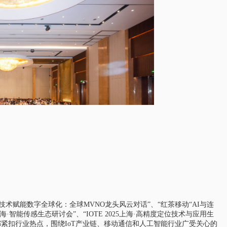
ESIM技术赋能数字全球化：全球MVNO龙头风云对话”、“红茶移动“AI与连
海·智能传感生态研讨会”、“IOTE 2025上海·高精度定位技术与应用生
坛都紧扣行业热点，围绕IoT产业链、移动通信和人工智能行业广受关心的