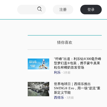

注册
登录
猜你喜欢
“纤峰”出道：利乐钻®300毫升峰
型梦幻盖®包装，携手蒙牛真果
粒生榨椰奶首发登场
利乐
·
3月前
世界地球日｜西得乐推出
SWING® Evo，用一场“逆流”重
新定义节能
西得乐
·
3月前