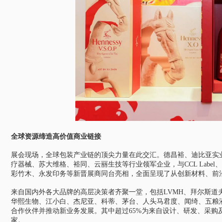
全球资源缔造高价值商业链接
展会现场，全球包装产业链的顶尖力量在此交汇。德昌裕、迪比亚实
疗器械、苏大维格、裕同、云丽生技等行业领军企业，与CCL Label、W
彩竹木、永发印务等新晋展商同台亮相，全面呈现了从创新材料、前
来自国内外各大品牌的高层决策者齐聚一堂，包括LVMH、拜尔斯道
华熙生物、江小白、杰尼亚、科蒂、茅台、人头马君度、闻绮、五粮
合作伙伴并推动新业务发展。其中超过65%为来自设计、研发、采购
家。