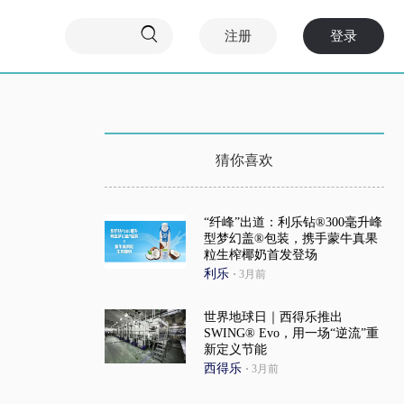

注册
登录
猜你喜欢
“纤峰”出道：利乐钻®300毫升峰
型梦幻盖®包装，携手蒙牛真果
粒生榨椰奶首发登场
利乐
·
3月前
世界地球日｜西得乐推出
SWING® Evo，用一场“逆流”重
新定义节能
西得乐
·
3月前