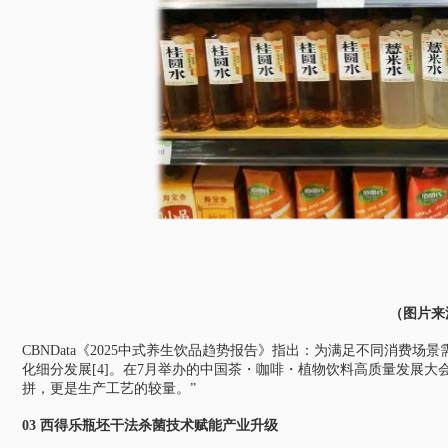
（图片来
CBNData《2025中式养生饮品趋势报告》指出：为满足不同消费
化细分发展[4]。在7月举办的中国茶・咖啡・植物饮料高质量发展
拼，更是生产工艺的较量。”
03 西得乐瓶坯干法杀菌技术赋能产业升级