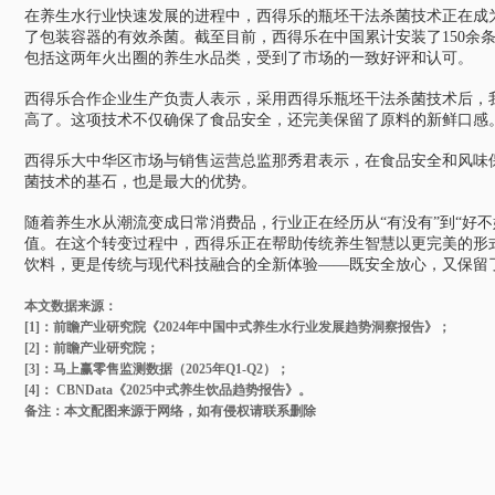
在养生水行业快速发展的进程中，西得乐的瓶坯干法杀菌技术正在成
了包装容器的有效杀菌。截至目前，西得乐在中国累计安装了150余
包括这两年火出圈的养生水品类，受到了市场的一致好评和认可。
西得乐合作企业生产负责人表示，
采用西得乐瓶坯干法杀菌技术后，
高了。这项技术不仅确保了食品安全，还完美保留了原料的新鲜口感
西得乐大中华区市场与销售运营总监那秀君表示，
在食品安全和风味
菌技术的基石，也是最大的优势。
随着养生水从潮流变成日常消费品，行业正在经历从“有没有”到“好
值。在这个转变过程中，西得乐正在帮助传统养生智慧以更完美的形
饮料，更是传统与现代科技融合的全新体验——既安全放心，又保留
本文数据来源：
[1]：前瞻产业研究院《2024年中国中式养生水行业发展趋势洞察报告》；
[2]：前瞻产业研究院；
[3]：马上赢零售监测数据（2025年Q1-Q2）；
[4]： CBNData《2025中式养生饮品趋势报告》。
备注：本文配图来源于网络，如有侵权请联系删除