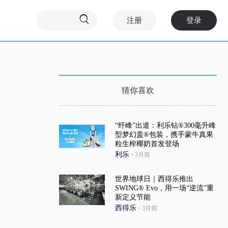

注册
登录
猜你喜欢
“纤峰”出道：利乐钻®300毫升峰
型梦幻盖®包装，携手蒙牛真果
粒生榨椰奶首发登场
利乐
·
3月前
世界地球日｜西得乐推出
SWING® Evo，用一场“逆流”重
新定义节能
西得乐
·
3月前