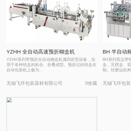
YZHH 全自动高速预折糊盒机
BH 半自动
YZHH系列带预折全自动糊盒机属四折型设备，实
BH系列双边带
用于各种纸盒的粘合、折叠成型。预折过的纸盒在
盒，瓦楞盒、
自动包装机上极为…
制。经磨边机
无锡飞环包装器材有限公司
0收藏
无锡飞环包装