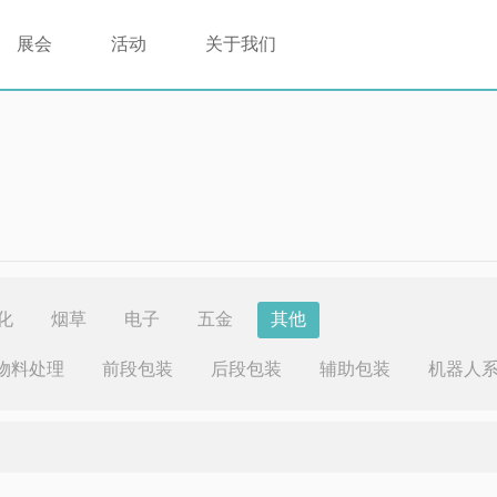
展会
活动
关于我们
化
烟草
电子
五金
其他
物料处理
前段包装
后段包装
辅助包装
机器人