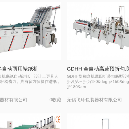
速半自动两用裱纸机
GDHH 全自动高速预折勾
机 该机底纸自动进纸，设计上更具人
GDHH型糊盒机属四折带勾底型设
加轻松省力。具有多方位操作进纸，
折及第三折为180&deg;及150&de
进…
折180&am…
器材有限公司
0收藏
无锡飞环包装器材有限公司