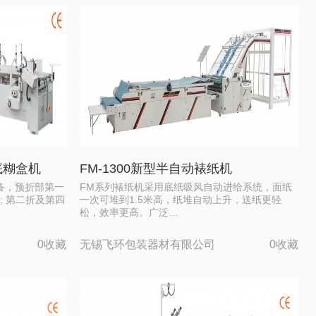
底糊盒机
FM-1300新型半自动裱纸机
备，预折部第一
FM系列裱纸机采用底纸吸风自动进给系统，面纸
g; 第二折及第四
一次可堆到1.5米高，纸堆自动上升，送纸更轻
松，效率更高。广泛…
0收藏
无锡飞环包装器材有限公司
0收藏