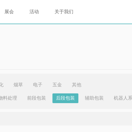
展会
活动
关于我们
化
烟草
电子
五金
其他
物料处理
前段包装
后段包装
辅助包装
机器人