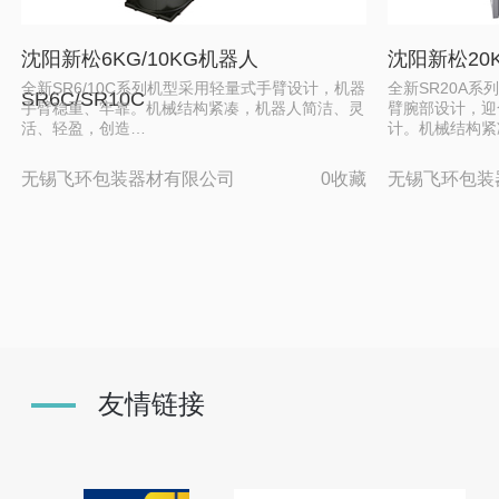
沈阳新松6KG/10KG机器人
沈阳新松20K
全新SR6/10C系列机型采用轻量式手臂设计，机器
全新SR20A
SR6C/SR10C
手臂稳重、牢靠。机械结构紧凑，机器人简洁、灵
臂腕部设计，迎
活、轻盈，创造…
计。机械结构紧
无锡飞环包装器材有限公司
0收藏
无锡飞环包装
友情链接