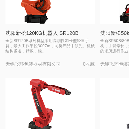
沈阳新松120KG机器人 SR120B
沈阳新松50k
全新SR120B系列机型采用高刚性加长型轻量手
全新SR50B/
臂，最大工作半径3007m，同类产品中领先。机械
构，手臂修长，
结构紧凑，精致，稳…
的场所进行作业
无锡飞环包装器材有限公司
0收藏
无锡飞环包装