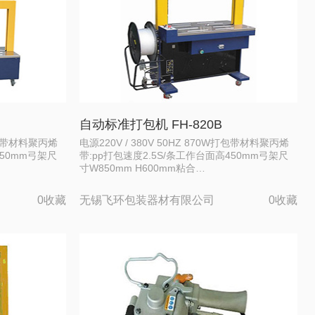
自动标准打包机 FH-820B
W打包带材料聚丙烯
电源220V / 380V 50HZ 870W打包带材料聚丙烯
450mm弓架尺
带:pp打包速度2.5S/条工作台面高450mm弓架尺
寸W850mm H600mm粘合…
0收藏
无锡飞环包装器材有限公司
0收藏