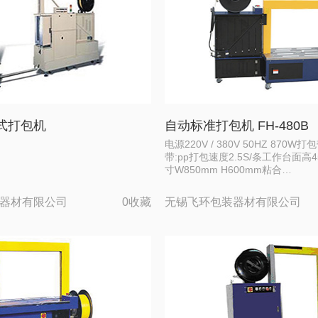
式打包机
自动标准打包机 FH-480B
电源220V / 380V 50HZ 870
带:pp打包速度2.5S/条工作台面高
寸W850mm H600mm粘合…
器材有限公司
0收藏
无锡飞环包装器材有限公司