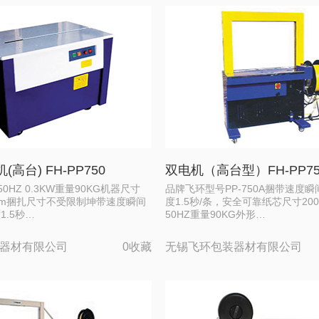
高台) FH-PP750
双电机（高台型）FH-PP75
50HZ 0.3KW重量90KG机器尺寸
品牌飞环型号PP-750A捆带速度
830mm捆扎尺寸不受限制坤带速度瞬间
度1.5秒/条，安全可靠纸芯尺寸200
1.5秒…
50HZ重量90KG外形…
器材有限公司
0收藏
无锡飞环包装器材有限公司