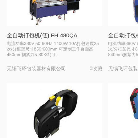
全自动打包机(低) FH-480QA
全自动打包机(
电流功率380V 50-60HZ 1400W 10A打包速度25
电流功率380V 5
次/分框架尺寸850*600mm 可定制工作台面高
次/分框架尺寸85
450mm捆紧力5-80KG(可…
840mm捆紧力5
无锡飞环包装器材有限公司
0收藏
无锡飞环包装