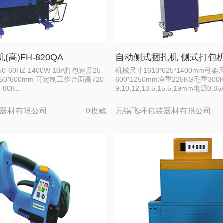
高)FH-820QA
自动侧式捆扎机 侧式打包
0-60HZ 1400W 10A打包速度25
机械尺寸1610*625*1400mm弓架
0*600mm 可定制工作台面高720-
600*1250mm净重225KG毛重30
-80K…
9,10,12,13.5,15.5,19mm电源0.85
器材有限公司
0收藏
无锡飞环包装器材有限公司