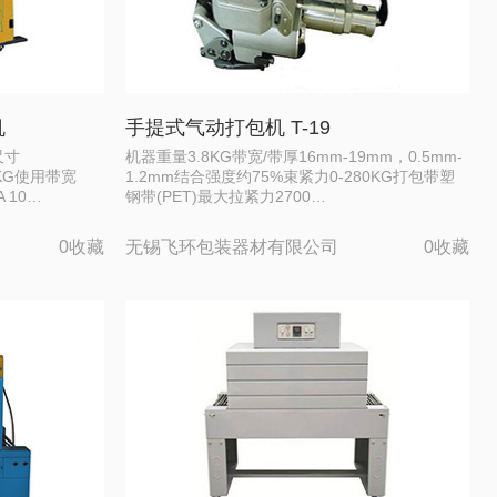
机
手提式气动打包机 T-19
尺寸
机器重量3.8KG带宽/带厚16mm-19mm，0.5mm-
0KG使用带宽
1.2mm结合强度约75%束紧力0-280KG打包带塑
A 10…
钢带(PET)最大拉紧力2700…
0收藏
无锡飞环包装器材有限公司
0收藏