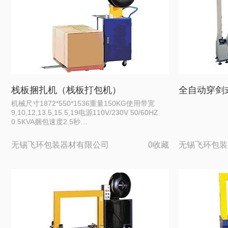
栈板捆扎机（栈板打包机）
全自动穿剑
机械尺寸1872*550*1536重量150KG使用带宽
9,10,12,13.5,15.5,19电源110V/230V 50/60HZ
0.5KVA捆包速度2.5秒…
无锡飞环包装器材有限公司
0收藏
无锡飞环包装