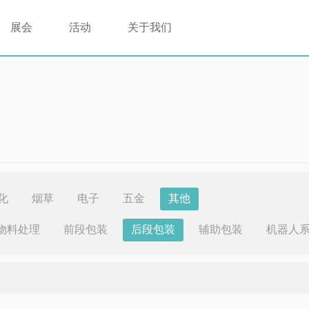
展会
活动
关于我们
化
烟草
电子
五金
其他
物料处理
前段包装
后段包装
辅助包装
机器人