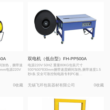
0A
双电机（低台型）FH-PP500A
瞬间加热，捆带速
电源220V 50HZ 重量80KG包装尺寸
mm电源220V
930*600*830mm捆带速度瞬间加热,捆带速度1.5
秒/条.安全可靠控制电路专利PC板…
0收藏
无锡飞环包装器材有限公司
0收藏